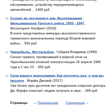
обслуживанию, устройству переднеприводных
автомобилей… 1400 руб
Солдат до последнего дня. Воспоминания
58
фельдмаршала Третьего рейха. 1933 - 1947
,
Кессельринг Альбрехт (2018)
В книге представлены мемуары высокопоставленного
германского военачальника периода Второй мировой
войны… 593 руб
Чернобыль. Фотоальбом
, Губарев Владимир (1996)
59
Сигнал тревоги, прозвучавший в мирной ночи на
Чернобыльской атомной электростанции 26 апреля 1986
года в 1 час 23… 692 руб
Сила вашего подсознания. Как получить все, о чем вы
60
просите
, Мэрфи Джозеф (2017)
Уже более трех десятков лет грандиозное открытие доктора
Дж. Мэрфи помогает людям получить в свое… 268 руб
Страницы
←
Предыдущая
Следующая
→