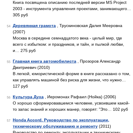
Книга посвящена описанию последней версии MS Project
2003 - инструмента управления проектами, занимающего…
305 руб
Деревянная грамота
, Трускиновская Далия Мееровна
54
(2007)
Москва в середине семнадцатого века - целый мир, где
всего с избытком: и праздников, и тайн, и пылкой любви,
и… 275 руб
Главная книга автомобилиста
, Прозоров Александр
55
Дмитриевич (2010)
В легкой, юмористической форме в книге рассказано о том,
как управлять машиной без риска для жизни, что нужно…
127 руб
Культура Духа
, Иеромонах Рафаил (Нойка) (2006)
56
О хорошо сформировавшемся человеке, усвоившем какой-
то запас знаний и хороших манер, говорят: "Это… 102 руб
Honda Accord. Руководство по эксплуатации,
57
техническому обслуживанию и ремонту
(2011)
Руководство по ремонту, эксплуатации и техническому